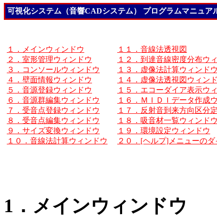
可視化システム（音響CADシステム） プログラムマニュア
１．メインウィンドウ
１１．音線法透視図
２．室形管理ウィンドウ
１２．到達音線密度分布ウ
３．コンソールウィンドウ
１３．虚像法計算ウィンド
４．壁面情報ウィンドウ
１４．虚像法透視図ウィン
５．音源登録ウィンドウ
１５．エコーダイア表示ウ
６．音源群編集ウィンドウ
１６．ＭＩＤＩデータ作成
７．受音点登録ウィンドウ
１７．反射音到来方向区分
８．受音点編集ウィンドウ
１８．吸音材一覧ウィンド
９．サイズ変換ウィンドウ
１９．環境設定ウィンドウ
１０．音線法計算ウィンドウ
２０．[ヘルプ]メニューの
1．メインウィンドウ