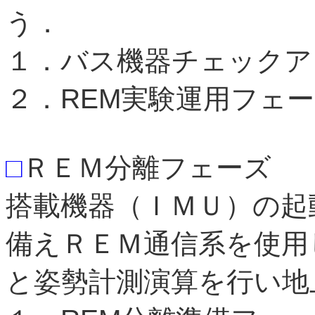
う．
１．バス機器チェックア
２．REM実験運用フェ
□
ＲＥＭ分離フェーズ
搭載機器（ＩＭＵ）の起
備えＲＥＭ通信系を使用
と姿勢計測演算を行い地